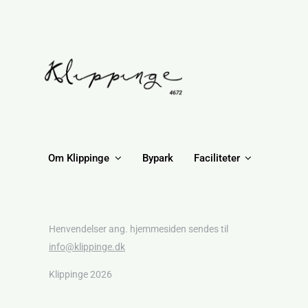
Om Klippinge
Bypark
Faciliteter
Henvendelser ang. hjemmesiden sendes til
info@klippinge.dk
Klippinge 2026