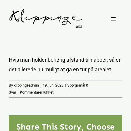
Skip
to
Toggle
content
Naviga
Om Klippinge
Hvis man holder behørig afstand til naboer, så er
Bypark
det allerede nu muligt at gå en tur på arealet.
Faciliteter
By
klippingeadmin
|
19. juni 2023
|
Spørgsmål &
til
Svar
|
Kommentarer lukket
Må
vi
gå
på
Share This Story, Choose
arealet