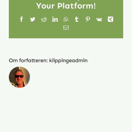
Your Platform!
nu?
Facebook
Twitter
Reddit
LinkedIn
WhatsApp
Tumblr
Pinterest
Vk
Xing
E-
mail
Om forfatteren:
klippingeadmin