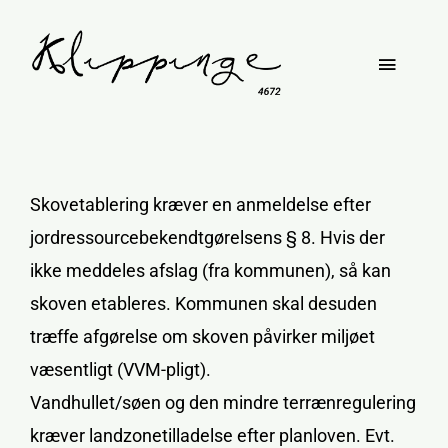
Skip
to
Toggle
content
Naviga
Om Klippinge
Skovetablering kræver en anmeldelse efter
Bypark
jordressourcebekendtgørelsens § 8. Hvis der
ikke meddeles afslag (fra kommunen), så kan
Faciliteter
skoven etableres. Kommunen skal desuden
træffe afgørelse om skoven påvirker miljøet
væsentligt (VVM-pligt).
Vandhullet/søen og den mindre terrænregulering
kræver landzonetilladelse efter planloven. Evt.