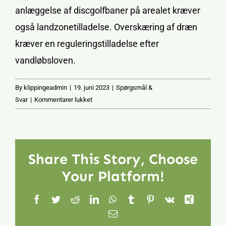
anlæggelse af discgolfbaner på arealet kræver
også landzonetilladelse. Overskæring af dræn
kræver en reguleringstilladelse efter
vandløbsloven.
By
klippingeadmin
|
19. juni 2023
|
Spørgsmål &
til
Svar
|
Kommentarer lukket
Hvad
kræver
skoven
af
Share This Story, Choose
tilladelser?
Your Platform!
Facebook
Twitter
Reddit
LinkedIn
WhatsApp
Tumblr
Pinterest
Vk
Xing
E-
mail