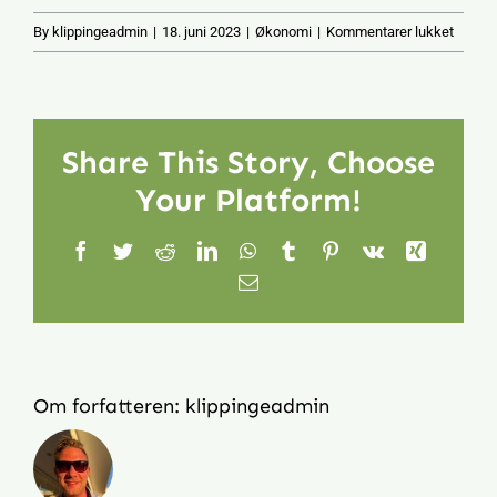
til
By
klippingeadmin
|
18. juni 2023
|
Økonomi
|
Kommentarer lukket
Hvad
koster
fjernv
per
Share This Story, Choose
måned
Your Platform!
Facebook
Twitter
Reddit
LinkedIn
WhatsApp
Tumblr
Pinterest
Vk
Xing
E-
mail
Om forfatteren:
klippingeadmin