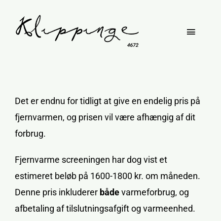
Skip
to
Toggle
content
Naviga
Om Klippinge
Det er endnu for tidligt at give en endelig pris på
Bypark
fjernvarmen, og prisen vil være afhængig af dit
forbrug.
Faciliteter
Fjernvarme screeningen har dog vist et
estimeret beløb på 1600-1800 kr. om måneden.
Denne pris inkluderer
både
varmeforbrug, og
afbetaling af tilslutningsafgift og varmeenhed.